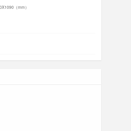
X890X1090（mm）
Cỏ nhân tạo trang trí