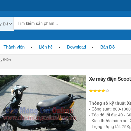
Thành viên
Liên hệ
Download
Bản Đồ
y Điện
Xe máy điện Scoo
Thông số kỹ thuật X
- Công suất: 800-100
- Tốc độ tối đa: 40 - 
- Kích thước bánh xe:
- Trọng lượng tải: 75K