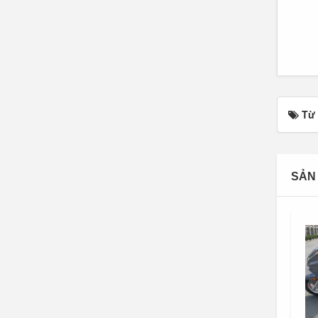
Từ
SẢN