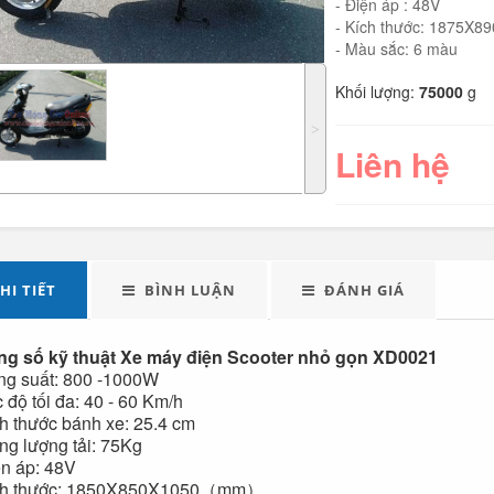
- Điện áp : 48V
- Kích thước: 1875
- Màu sắc: 6 màu
Khối lượng:
75000
g
˃
Liên hệ
LED tuýp cầm tay đa
Quạt điện đôi 12V
năng...
cho oto tải...
HI TIẾT
BÌNH LUẬN
ĐÁNH GIÁ
289.000
g số kỹ thuật Xe máy điện Scooter nhỏ gọn XD0021
Đèn tích điện xách
Máy xay sinh tố đa
ng suất: 800 -1000W
tay cao cấp...
năng Shake...
c độ tối đa: 40 - 60 Km/h
ch thước bánh xe: 25.4 cm
ọng lượng tải: 75Kg
490.000
ện áp: 48V
ích thước: 1850X850X1050（mm）