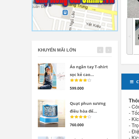
˂
KHUYẾN MÃI LỚN
Áo ngắn tay T-shirt
sọc kẻ cao...
C
599.000
Thôn
Quạt phun sương
- Cô
điều hòa để...
- Tố
- Kí
- Tr
760.000
- Đi
- K