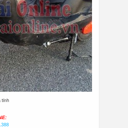
 tính
NE:
.388