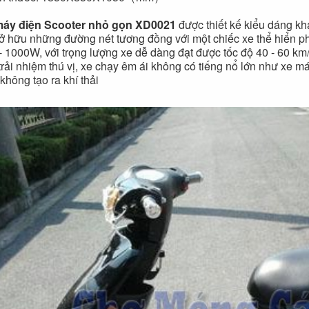
Đèn tích điện cao
Quạt đứng công
cấp KM 792C
nghiệp Centron
máy điện Scooter nhỏ gọn XD0021
được thiết kế kiểu dáng kh
ở hữu những đường nét tương đồng với một chiếc xe thể hiển p
- 1000W, với trọng lượng xe dễ dàng đạt được tốc độ 40 - 60 km/
trải nhiệm thú vị, xe chạy êm ái không có tiếng nổ lớn như xe 
 không tạo ra khí thải