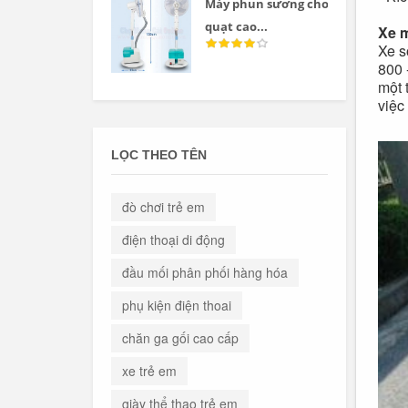
Máy phun sương cho
quạt cao...
Xe 
Xe s
800 
một 
việc
LỌC THEO TÊN
đò chơi trẻ em
điện thoại di động
đầu mối phân phối hàng hóa
phụ kiện điện thoai
chăn ga gối cao cấp
xe trẻ em
giày thể thao trẻ em