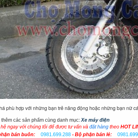
há phù hợp với những bạn trẻ năng động hoặc những bạn nữ cá
thêm các sản phẩm cùng danh mục:
Xe máy điện
 hệ ngay với chúng tôi để được tư vấn và
đặt hàng
theo
HOT LI
phận bán buôn:
0981.699.288
- Bộ phận bán lẻ:
0981.699