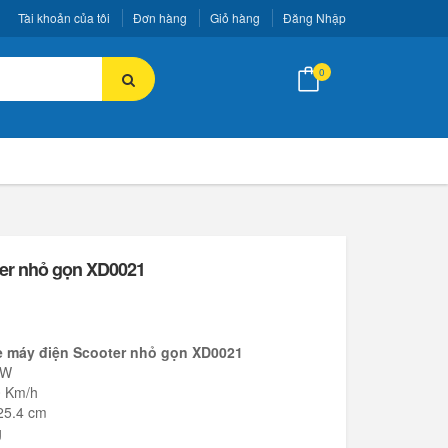
Tài khoản của tôi
Đơn hàng
Giỏ hàng
Đăng Nhập
0
ter nhỏ gọn XD0021
e máy điện Scooter nhỏ gọn XD0021
0W
60 Km/h
 25.4 cm
g