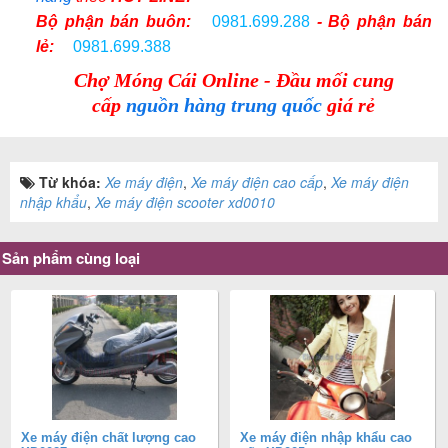
Bộ phận bán buôn:
0981.699.288
- Bộ phận bán
lẻ:
0981.699.388
Chợ Móng Cái Online - Đầu mối cung
cấp
nguồn hàng trung quốc
giá rẻ
Từ khóa:
Xe máy điện
,
Xe máy điện cao cấp
,
Xe máy điện
nhập khẩu
,
Xe máy điện scooter xd0010
Sản phẩm cùng loại
Xe máy điện chất lượng cao
Xe máy điện nhập khẩu cao