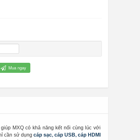
Mua ngay
Cỏ nhân tạo trang trí
giúp MXQ có khả năng kết nối cùng lúc với
chỉ cần sử dụng
cáp sạc, cáp USB, cáp HDMI