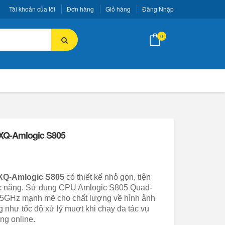
Tài khoản của tôi
Đơn hàng
Giỏ hàng
Đăng Nhập
0
XQ-Amlogic S805
XQ-Amlogic S805
có thiết kế nhỏ gọn, tiện
c năng. Sử dụng CPU Amlogic S805 Quad-
5GHz mạnh mẽ cho chất lượng về hình ảnh
g như tốc độ xử lý muợt khi chạy đa tác vụ
ng online.