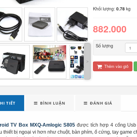
Khối lượng:
0.78
kg
882.000
Số lượng
˃
LED tuýp cầm tay đa
Quạt điện đôi 12V
Thêm vào giỏ
năng...
cho oto tải...
289.000
Đèn tích điện xách
Máy xay sinh tố đa
HI TIẾT
BÌNH LUẬN
ĐÁNH GIÁ
tay cao cấp...
năng Shake...
490.000
roid TV Box MXQ-Amlogic S805
được tích hợp 4 cổng Usb 
u thiết bị ngoại vi hơn như chuột, bàn phím, ổ cứng, tay game 