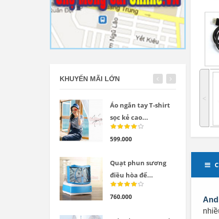
KHUYẾN MÃI LỚN
˂
Áo ngắn tay T-shirt
sọc kẻ cao...
599.000
Quạt phun sương
C
điều hòa để...
760.000
And
nhiề