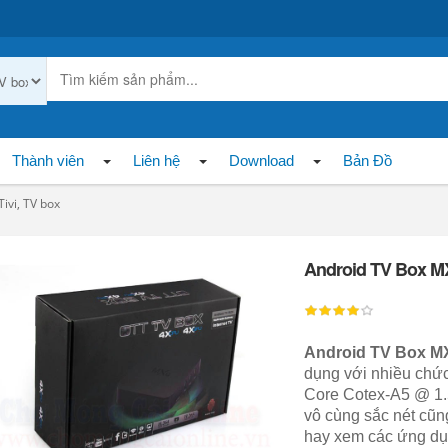
Thành viên
Liên hệ
Download
Bản Đồ
Tivi, TV box
Android TV Box M
Android TV Box M
dụng với nhiều chứ
Core Cotex-A5 @ 1.
vô cùng sắc nét cũn
hay xem các ứng dụ