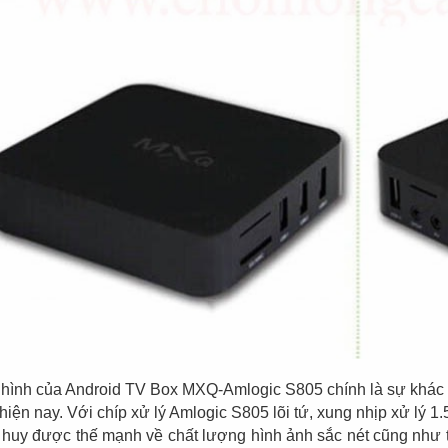
hình của Android TV Box MXQ-Amlogic S805 chính là sự khác bi
hiện nay. Với chíp xử lý Amlogic S805 lõi tứ, xung nhịp xử l
 huy được thế mạnh về chất lượng hình ảnh sắc nét cũng như t