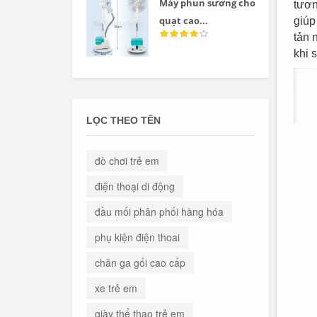
Máy phun sương cho
tươn
quạt cao...
giúp
tản 
khi 
LỌC THEO TÊN
đò chơi trẻ em
điện thoại di động
đầu mối phân phối hàng hóa
phụ kiện điện thoai
chăn ga gối cao cấp
xe trẻ em
giày thể thao trẻ em