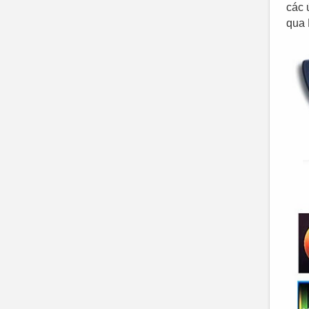
các 
qua 