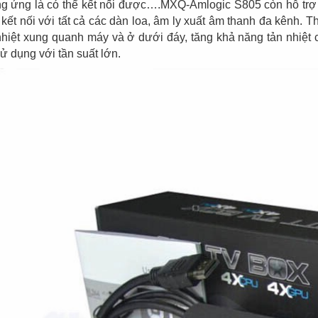
Đèn tích điện cao
Quạt đứng công
g ứng là có thể kết nối được….MXQ-Amlogic S805 còn hỗ trợ
cấp KM 792C
nghiệp Centron
 kết nối với tất cả các dàn loa, âm ly xuất âm thanh đa kênh.
nhiệt xung quanh máy và ở dưới đáy, tăng khả năng tản nhiệ
sử dụng với tần suất lớn.