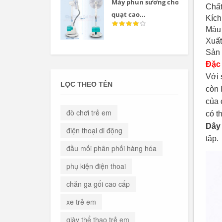
Máy phun sương cho
Chất
quạt cao...
Kích
Màu 
Xuất
Sản 
Đặc
Với 
LỌC THEO TÊN
còn 
của 
đò chơi trẻ em
có t
Dây 
điện thoại di động
tập.
đầu mối phân phối hàng hóa
phụ kiện điện thoai
chăn ga gối cao cấp
xe trẻ em
giày thể thao trẻ em