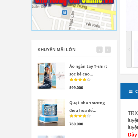
˂
KHUYẾN MÃI LỚN
Áo ngắn tay T-shirt
sọc kẻ cao...
599.000
C
Quạt phun sương
điều hòa để...
TRX 
luyệ
760.000
luyệ
Dây