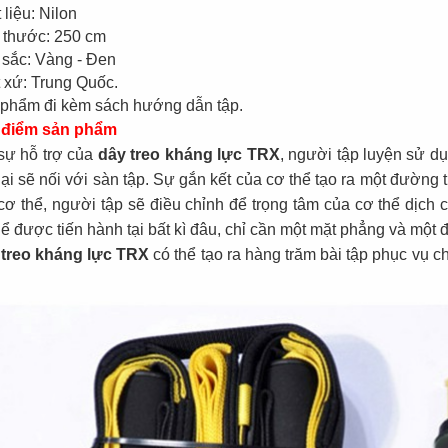
Đèn tích điện cao
Quạt đứng công
 liệu: Nilon
cấp KM 792C
nghiệp Centron
 thước: 250 cm
sắc: Vàng - Đen
 xứ: Trung Quốc.
phẩm đi kèm sách hướng dẫn tập.
 điểm sản phẩm
sự hỗ trợ của
dây treo kháng lực TRX
, người tập luyện sử 
lại sẽ nối với sàn tập. Sự gắn kết của cơ thể tạo ra một đường
cơ thể, người tập sẽ điều chỉnh để trọng tâm của cơ thể dịch
hể được tiến hành tại bất kì đâu, chỉ cần một mặt phẳng và một
treo kháng lực TRX
có thể tạo ra hàng trăm bài tập phục vụ 