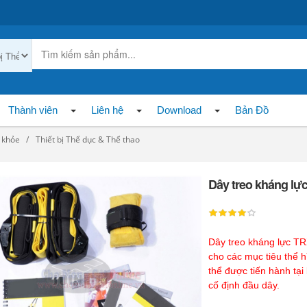
Thành viên
Liên hệ
Download
Bản Đồ
c khỏe
Thiết bị Thể dục & Thể thao
Dây treo kháng lự
Dây treo kháng lực TR
cho các mục tiêu thể 
thể được tiến hành tại
cố định đầu dây.