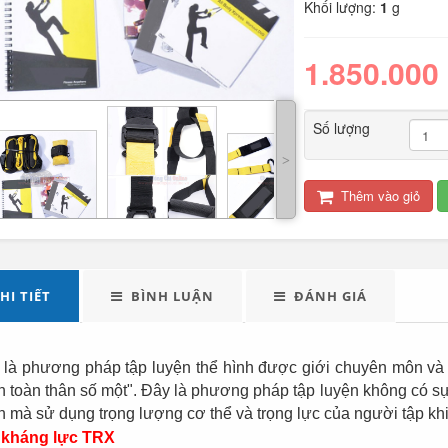
Khối lượng:
1
g
1.850.000
Số lượng
˃
Thêm vào giỏ
LED tuýp cầm tay đa
Quạt điện đôi 12V
năng...
cho oto tải...
289.000
HI TIẾT
BÌNH LUẬN
ĐÁNH GIÁ
Đèn tích điện xách
Máy xay sinh tố đa
tay cao cấp...
năng Shake...
là phương pháp tập luyện thể hình được giới chuyên môn và 
n toàn thân số một". Đây là phương pháp tập luyện
không có sự
490.000
n mà
sử dụng trọng lượng cơ thể và trọng lực của người tập kh
 kháng lực TRX