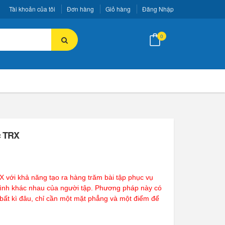
Tài khoản của tôi
Đơn hàng
Giỏ hàng
Đăng Nhập
0
c TRX
X với khả năng tạo ra hàng trăm bài tập phục vụ
hình khác nhau của người tập. Phương pháp này có
 bất kì đâu, chỉ cần một mặt phẳng và một điểm để