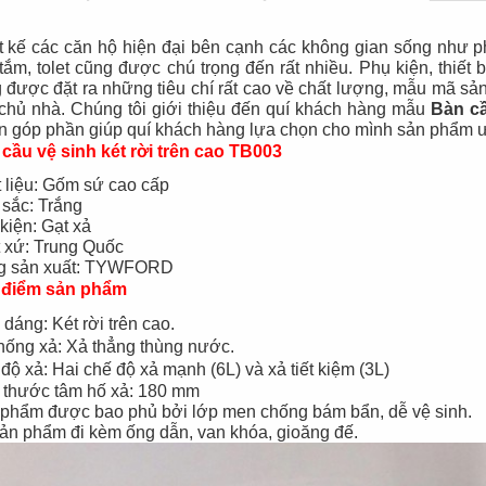
Đèn tích điện cao
Quạt đứng công
cấp KM 792C
nghiệp Centron
t kế các căn hộ hiện đại bên cạnh các không gian sống như ph
tắm, tolet cũng được chú trọng đến rất nhiều. Phụ kiện, thiết 
 được đặt ra những tiêu chí rất cao về chất lượng, mẫu mã sản
chủ nhà. Chúng tôi giới thiệu đến quí khách hàng mẫu
Bàn cầ
 góp phần giúp quí khách hàng lựa chọn cho mình sản phẩm ư
cầu vệ sinh két rời trên cao TB003
 liệu: Gốm sứ cao cấp
sắc: Trắng
kiện: Gạt xả
 xứ: Trung Quốc
g sản xuất: TYWFORD
 điểm sản phẩm
 dáng: Két rời trên cao.
hống xả: Xả thẳng thùng nước.
độ xả: Hai chế độ xả mạnh (6L) và xả tiết kiệm (3L)
 thước tâm hố xả: 180 mm
phẩm được bao phủ bởi lớp men chống bám bẩn, dễ vệ sinh.
ản phẩm đi kèm ống dẫn, van khóa, gioăng đế.