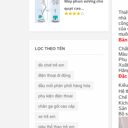
Máy phun sương cho
quạt cao...
Thiế
nhà 
cũng
của 
muốn
Bàn 
Chất
LỌC THEO TÊN
Màu 
Phụ 
đò chơi trẻ em
Xuất
Hãn
điện thoại di động
Đặc
đầu mối phân phối hàng hóa
Kiểu
Hệ t
phụ kiện điện thoai
Chế 
Kích
chăn ga gối cao cấp
Sản 
Bộ s
xe trẻ em
giày thể thao trẻ em