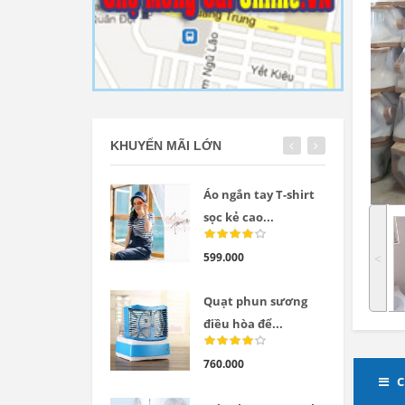
KHUYẾN MÃI LỚN
Áo ngắn tay T-shirt
sọc kẻ cao...
599.000
˂
Quạt phun sương
điều hòa để...
760.000
C