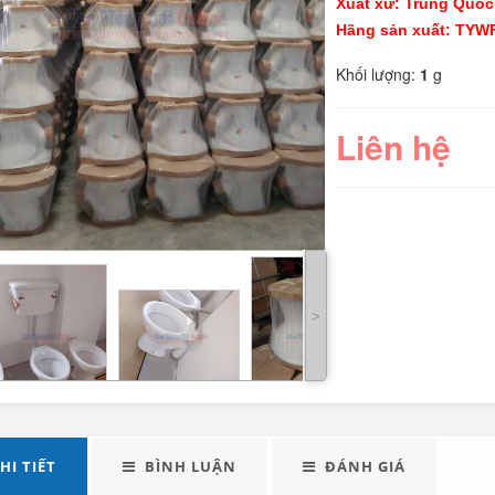
Xuất xứ: Trung Quốc
Hãng sản xuất: TY
Khối lượng:
1
g
Liên hệ
LED tuýp cầm tay đa
Quạt điện đôi 12V
năng...
cho oto tải...
289.000
˃
Đèn tích điện xách
Máy xay sinh tố đa
tay cao cấp...
năng Shake...
490.000
HI TIẾT
BÌNH LUẬN
ĐÁNH GIÁ