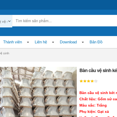
Thành viên
Liên hệ
Download
Bản Đồ
vệ sinh
Bàn cầu vệ sinh ké
Bàn cầu vệ sinh két 
Chất liệu: Gốm sứ c
Màu sắc: Trắng
Phụ kiện: Gạt xả