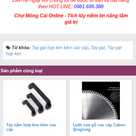
Liên hệ ngay với chúng tôi để được tư vấn và đặt hàng
theo HOT LINE:
0981.699.388
Chợ Móng Cái Online - Tích lũy niềm tin nâng tầm
giá trị
Từ khóa:
Tay gạt hợp kim kẽm cao cấp
,
Tay gạt
,
Tay gạt
hợp kim
Sản phẩm cùng loại
Tay nắm hợp kim kẽm cao
Lưỡi cưa gỗ cao cấp Cabon
cấp
Qinglong