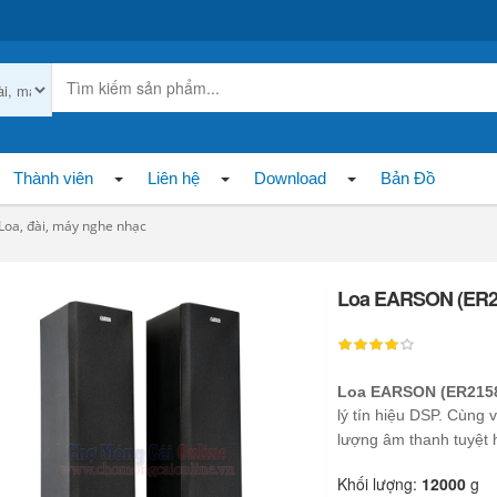
Thành viên
Liên hệ
Download
Bản Đồ
Loa, đài, máy nghe nhạc
Loa EARSON (ER2
Loa EARSON (ER215
lý tín hiệu DSP. Cùng
lượng âm thanh tuyệt 
Khối lượng:
12000
g