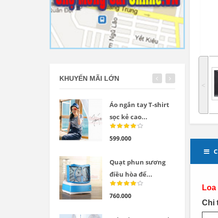
KHUYẾN MÃI LỚN
˂
Áo ngắn tay T-shirt
sọc kẻ cao...
599.000
C
Quạt phun sương
điều hòa để...
Loa
760.000
Chi 