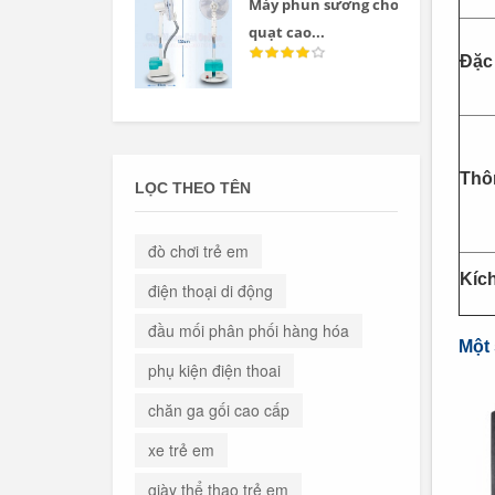
Máy phun sương cho
quạt cao...
Đặc
Thôn
LỌC THEO TÊN
đò chơi trẻ em
Kíc
điện thoại di động
đầu mối phân phối hàng hóa
Một 
phụ kiện điện thoai
chăn ga gối cao cấp
xe trẻ em
giày thể thao trẻ em