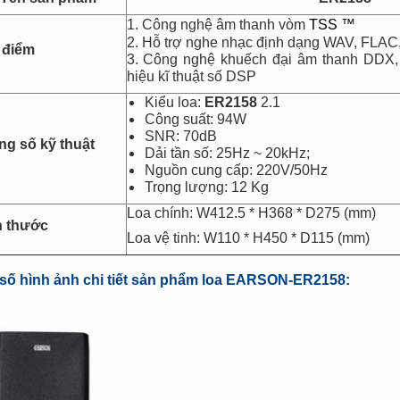
Đèn tích điện cao
Quạt đứng công
1. Công nghệ âm thanh vòm
TSS ™
cấp KM 792C
nghiệp Centron
2. Hỗ trợ nghe nhạc định dạng WAV, FLA
 điểm
3. Công nghệ khuếch đại âm thanh DDX, 
hiệu kĩ thuật số DSP
Kiểu loa:
ER2158
2.1
Công suất: 94W
SNR: 70dB
g số kỹ thuật
Dải tần số: 25Hz ~ 20kHz;
Nguồn cung cấp: 220V/50Hz
Trọng lượng: 12 Kg
Loa chính: W412.5 * H368 * D275 (mm)
h thước
Loa vệ tinh: W110 * H450 * D115 (mm)
số hình ảnh chi tiết sản phẩm loa EARSON-ER2158: