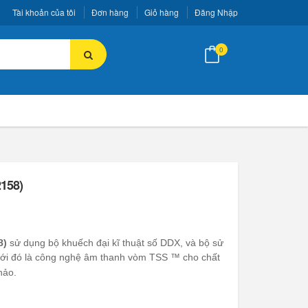
Tài khoản của tôi
Đơn hàng
Giỏ hàng
Đăng Nhập
0
158)
8)
sử dụng bộ khuếch đại kĩ thuật số DDX, và bộ sử
 với đó là công nghệ âm thanh vòm
TSS ™ cho chất
hảo.