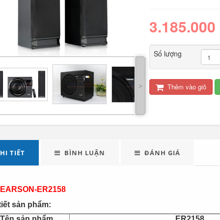
3.185.000
Số lượng
˃
Thêm vào giỏ
LED tuýp cầm tay đa
Quạt điện đôi 12V
năng...
cho oto tải...
289.000
HI TIẾT
BÌNH LUẬN
ĐÁNH GIÁ
Đèn tích điện xách
Máy xay sinh tố đa
tay cao cấp...
năng Shake...
 EARSON-ER2158
490.000
tiết sản phẩm:
Tên sản phẩm
ER2158