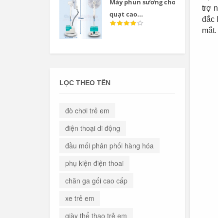
Máy phun sương cho
trợ 
quạt cao...
đắc 
mắt
LỌC THEO TÊN
đò chơi trẻ em
điện thoại di động
đầu mối phân phối hàng hóa
phụ kiện điện thoai
chăn ga gối cao cấp
xe trẻ em
giày thể thao trẻ em