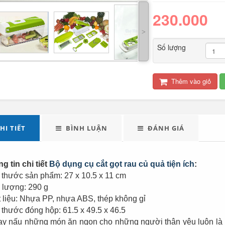
230.000
˃
Số lượng
Thêm vào giỏ
LED tuýp cầm tay đa
Quạt điện đôi 12V
năng...
cho oto tải...
HI TIẾT
BÌNH LUẬN
ĐÁNH GIÁ
289.000
g tin chi tiết
Bộ dụng cụ cắt gọt rau củ quả tiện ích
:
Đèn tích điện xách
Máy xay sinh tố đa
 thước sản phẩm: 27 x 10.5 x 11 cm
tay cao cấp...
năng Shake...
 lượng: 290 g
 liệu: Nhựa PP, nhựa ABS, thép không gỉ
490.000
 thước đóng hộp: 61.5 x 49.5 x 46.5
ay nấu những món ăn ngon cho những người thân yêu luôn là 