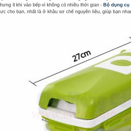
Đèn tích điện cao
Quạt đứng công
nhưng ít khi vào bếp vì không có nhiều thời gian -
Bộ dụng cụ 
cấp KM 792C
nghiệp Centron
lực cho bạn, nhất là ở khâu sơ chế nguyên liệu, giúp bạn n
.