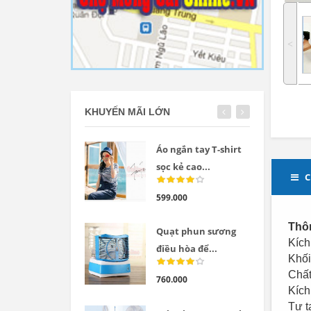
˂
KHUYẾN MÃI LỚN
Áo ngắn tay T-shirt
sọc kẻ cao...
C
599.000
Thôn
Quạt phun sương
Kích
điều hòa để...
Khối
Chất
760.000
Kích
Tự t