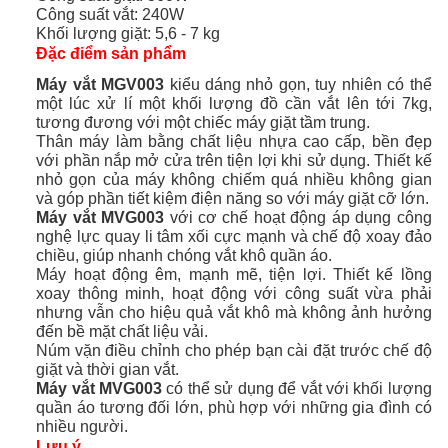
Công suất vắt: 240W
Khối lượng giặt: 5,6 - 7 kg
Đặc điểm sản phẩm
Máy vắt MGV003
kiểu dáng nhỏ gọn, tuy nhiên có thể
một lúc xử lí một khối lượng đồ cần vắt lên tới 7kg,
tương đương với một chiếc máy giặt tầm trung.
Thân máy làm bằng chất liệu nhựa cao cấp, bền đẹp
với phần nắp mở cửa trên tiện lợi khi sử dụng. Thiết kế
nhỏ gọn của máy không chiếm quá nhiều không gian
và góp phần tiết kiệm điện năng so với máy giặt cỡ lớn.
Máy vắt MVG003
với cơ chế hoạt động áp dụng công
nghệ lực quay li tâm xối cực mạnh và chế độ xoay đảo
chiều, giúp nhanh chóng vắt khô quần áo.
Máy hoạt động êm, mạnh mẽ, tiện lợi. Thiết kế lồng
xoay thông minh, hoạt động với công suất vừa phải
nhưng vẫn cho hiệu quả vắt khô mà không ảnh hưởng
đến bề mặt chất liệu vải.
Núm vặn điều chỉnh cho phép bạn cài đặt trước chế độ
giặt và thời gian vắt.
Máy vắt MVG003
có thể sử dụng để vắt với khối lượng
quần áo tương đối lớn, phù hợp với những gia đình có
nhiều người.
Lưu ý