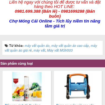
Liên hệ ngay với chúng tôi để được tư vấn và
đặt
hàng
theo HOT LINE:
0981.699.388 (
Bán lẻ
) - 0981699288 (Bán
buôn)
Chợ Móng Cái Online
- Tích lũy niềm tin nâng
tầm giá trị
Từ khóa:
máy vắt quần áo
,
máy vắt quần áo cao cấp
,
máy
vắt quần áo giá rẻ
,
máy vắt
,
Máy vắt MGV003
Sản phẩm cùng loại