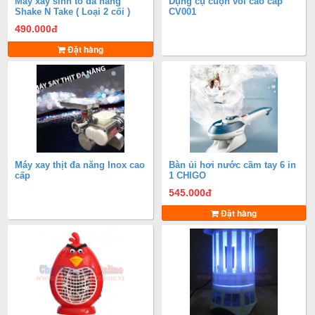
Máy xay sinh tố đa năng
Dụng cụ cuộn vòi cao cấp
Shake N Take ( Loại 2 cối )
CV001
490.000
đ
Đặt hàng
Máy xay thịt đa năng Inox cao
Bàn ủi hơi nước cầm tay 6 in
cấp
1 CHIGO
545.000
đ
Đặt hàng