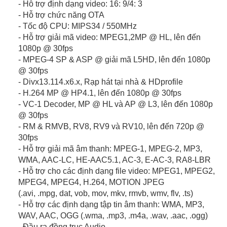
- Hỗ trợ định dạng video: 16: 9/4: 3
- Hỗ trợ chức năng OTA
- Tốc độ CPU: MIPS34 / 550MHz
- Hỗ trợ giải mã video: MPEG1,2MP @ HL, lên đến
1080p @ 30fps
- MPEG-4 SP & ASP @ giải mã L5HD, lên đến 1080p
@ 30fps
- Divx13.114.x6.x, Rạp hát tại nhà & HDprofile
- H.264 MP @ HP4.1, lên đến 1080p @ 30fps
- VC-1 Decoder, MP @ HL và AP @ L3, lên đến 1080p
@ 30fps
- RM & RMVB, RV8, RV9 và RV10, lên đến 720p @
30fps
- Hỗ trợ giải mã âm thanh: MPEG-1, MPEG-2, MP3,
WMA, AAC-LC, HE-AAC5.1, AC-3, E-AC-3, RA8-LBR
- Hỗ trợ cho các định dạng file video: MPEG1, MPEG2,
MPEG4, MPEG4, H.264, MOTION JPEG
(.avi, .mpg, dat, vob, mov, mkv, rmvb, wmv, flv, .ts)
- Hỗ trợ các định dạng tập tin âm thanh: WMA, MP3,
WAV, AAC, OGG (.wma, .mp3, .m4a, .wav, .aac, .ogg)
- Đầu ra đồng trục Audio