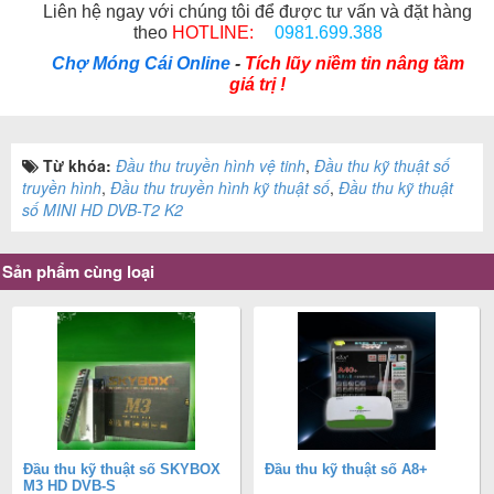
Liên hệ ngay với chúng tôi để được tư vấn và đặt hàng
theo
HOTLINE:
0981.699.388
Chợ Móng Cái Online
-
Tích lũy niềm tin nâng tầm
giá trị !
Từ khóa:
Đầu thu truyền hình vệ tinh
,
Đầu thu kỹ thuật số
truyền hình
,
Đầu thu truyền hình kỹ thuật số
,
Đầu thu kỹ thuật
số MINI HD DVB-T2 K2
Sản phẩm cùng loại
Đầu thu kỹ thuật số SKYBOX
Đầu thu kỹ thuật số A8+
M3 HD DVB-S