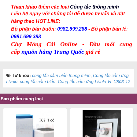
Tham khảo thêm các
loại
C
ông t
ắ
c th
ông minh
Liên hệ ngay với chúng tôi để được tư vấn và
đặt
hàng
theo
HOT LINE:
Bộ phận bán buôn
:
0981.699.288
-
Bộ phận bán lẻ
:
0981.699.388
Chợ Móng Cái Online - Đầu mối cung
cấp
nguồn hàng Trung Quốc
giá rẻ
Từ khóa:
công tắc cảm biến thông minh
,
Công tắc cảm ứng
Livolo
,
công tắc cảm biến
,
Công tắc cảm ứng Livolo VL-C803-12
Sản phẩm cùng loại